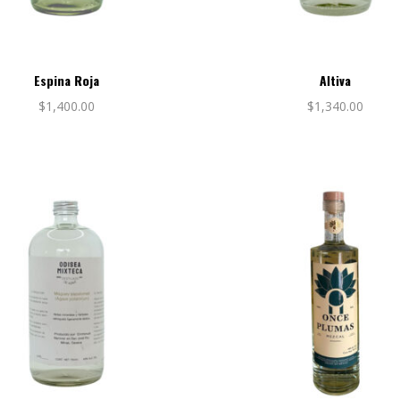
Espina Roja
Altiva
$
1,400.00
$
1,340.00