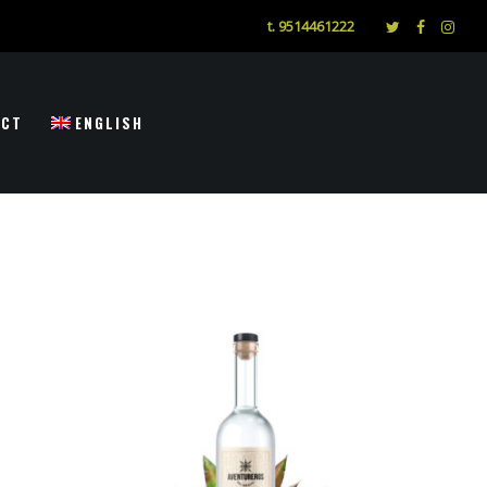
t. 9514461222
ACT
ENGLISH