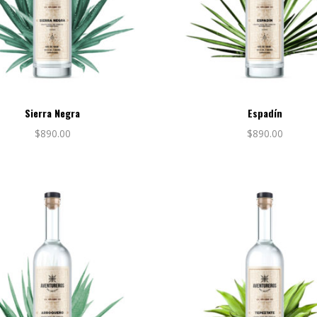
Sierra Negra
Espadín
$
890.00
$
890.00