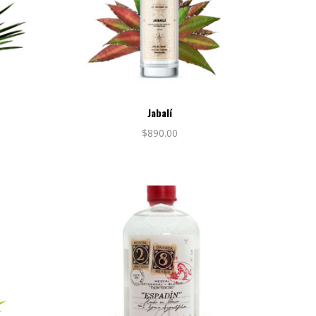
Jabalí
$
890.00