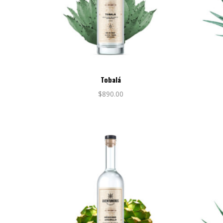
Tobalá
$
890.00