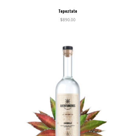
Tepeztate
$
890.00