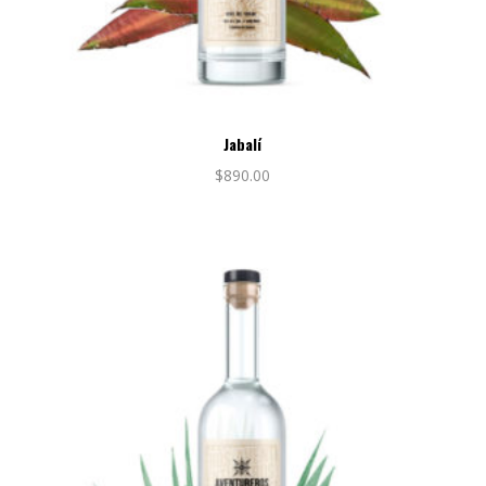
Jabalí
$
890.00