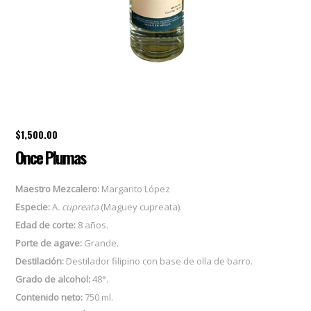
$
1,500.00
Once Plumas
Maestro Mezcalero:
Margarito López
Especie:
A
.
cupreata
(Maguey cupreata
)
.
Edad de corte:
8 años.
Porte de agave:
Grande.
Destilación:
Destilador filipino con base de olla de barro
.
Grado de alcohol:
48°.
Contenido neto:
750 ml.