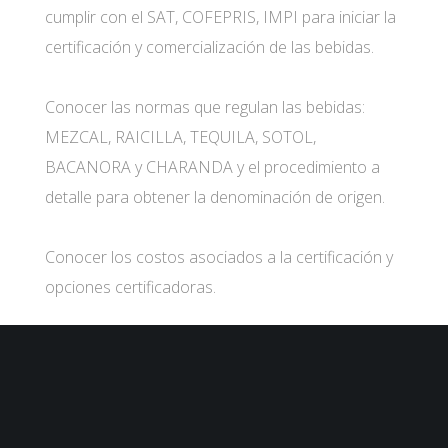
cumplir con el SAT, COFEPRIS, IMPI para iniciar la
certificación y comercialización de las bebidas.
Conocer las normas que regulan las bebidas:
MEZCAL, RAICILLA, TEQUILA, SOTOL,
BACANORA y CHARANDA y el procedimiento a
detalle para obtener la denominación de origen.
Conocer los costos asociados a la certificación y
opciones certificadoras.
Conocer los requisitos que no son obligatorios
pero que dan valor agregado al producto: HECHO
EN MÉXICO, CÓDIGO DE BARRAS,
CERTIFICACIONES KOSHER Y ORGÁNICAS.